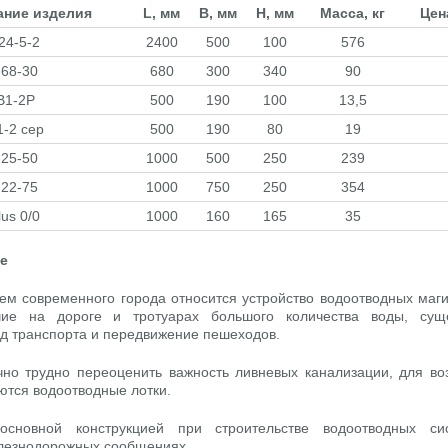
ние изделия
L, мм
B, мм
H, мм
Масса, кг
Цен
24-5-2
2400
500
100
576
-68-30
680
300
340
90
В1-2Р
500
190
100
13,5
1-2 сер
500
190
80
19
-25-50
1000
500
250
239
-22-75
1000
750
250
354
lus 0/0
1000
160
165
35
е
ем современного города относится устройство водоотводных маги
ие на дороге и тротуарах большого количества воды, сущ
д транспорта и передвижение пешеходов.
чно трудно переоценить важность ливневых канализации, для во
ются водоотводные лотки.
сновной конструкцией при строительстве водоотводных си
елезнодорожных сообщениях.