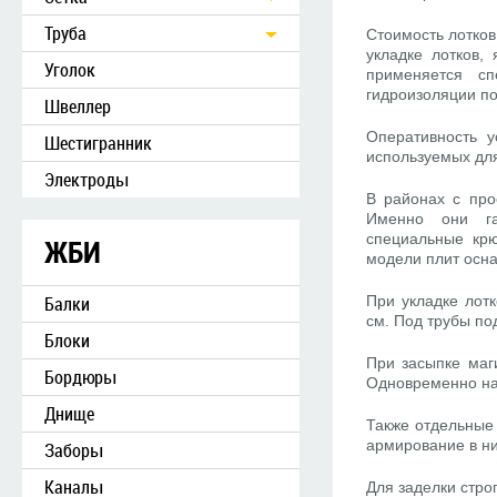
Труба
Стоимость лотков
укладке лотков,
Уголок
применяется с
гидроизоляции по
Швеллер
Оперативность у
Шестигранник
используемых для
Электроды
В районах с про
Именно они га
специальные крю
ЖБИ
модели плит осн
Балки
При укладке лот
см. Под трубы по
Блоки
При засыпке маг
Бордюры
Одновременно нас
Днище
Также отдельные 
армирование в ни
Заборы
Каналы
Для заделки стро