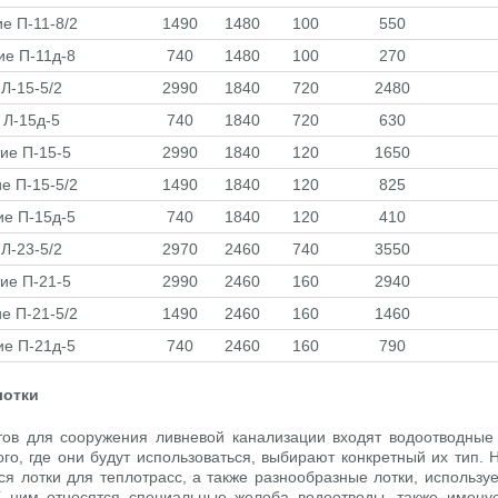
е П-11-8/2
1490
1480
100
550
ие П-11д-8
740
1480
100
270
 Л-15-5/2
2990
1840
720
2480
 Л-15д-5
740
1840
720
630
ие П-15-5
2990
1840
120
1650
е П-15-5/2
1490
1840
120
825
ие П-15д-5
740
1840
120
410
 Л-23-5/2
2970
2460
740
3550
ие П-21-5
2990
2460
160
2940
е П-21-5/2
1490
2460
160
1460
ие П-21д-5
740
2460
160
790
лотки
тов для сооружения ливневой канализации входят водоотводные 
ого, где они будут использоваться, выбирают конкретный их тип.
я лотки для теплотрасс, а также разнообразные лотки, использу
К ним относятся специальные желоба водоотводы, также имену