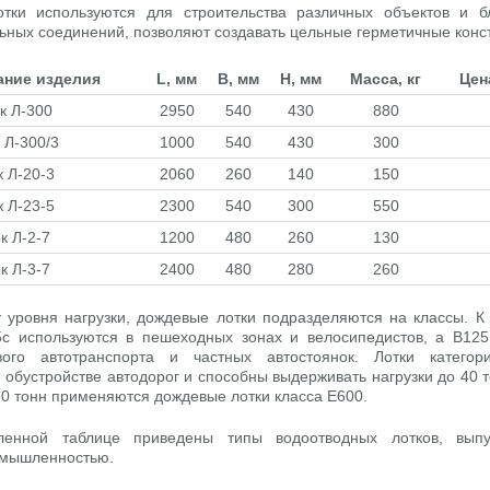
тки используются для строительства различных объектов и б
ных соединений, позволяют создавать цельные герметичные конс
ние изделия
L, мм
B, мм
H, мм
Масса, кг
Цен
к Л-300
2950
540
430
880
 Л-300/3
1000
540
430
300
к Л-20-3
2060
260
140
150
к Л-23-5
2300
540
300
550
к Л-2-7
1200
480
260
130
к Л-3-7
2400
480
280
260
т уровня нагрузки, дождевые лотки подразделяются на классы. К
5с используются в пешеходных зонах и велосипедистов, а В125
вого автотранспорта и частных автостоянок. Лотки катего
обустройстве автодорог и способны выдерживать нагрузки до 40 т
60 тонн применяются дождевые лотки класса Е600.
ленной таблице приведены типы водоотводных лотков, вып
омышленностью.