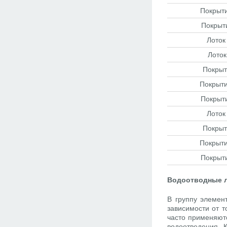
Покрыти
Покрыт
Лоток
Лоток
Покрыт
Покрыти
Покрыт
Лоток
Покрыт
Покрыти
Покрыт
Водоотводные 
В группу элемен
зависимости от т
часто применяютс
водоотведения. 