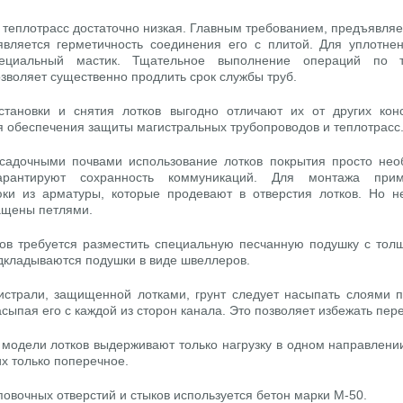
 теплотрасс достаточно низкая. Главным требованием, предъявля
 является герметичность соединения его с плитой. Для уплотне
пециальный мастик. Тщательное выполнение операций по 
зволяет существенно продлить срок службы труб.
становки и снятия лотков выгодно отличают их от других конс
 обеспечения защиты магистральных трубопроводов и теплотрасс
садочными почвами использование лотков покрытия просто нео
рантируют сохранность коммуникаций. Для монтажа прим
ки из арматуры, которые продевают в отверстия лотков. Но н
ащены петлями.
ков требуется разместить специальную песчанную подушку с тол
дкладываются подушки в виде швеллеров.
истрали, защищенной лотками, грунт следует насыпать слоями п
ыпая его с каждой из сторон канала. Это позволяет избежать пере
модели лотков выдерживают только нагрузку в одном направлении,
х только поперечное.
повочных отверстий и стыков используется бетон марки М-50.