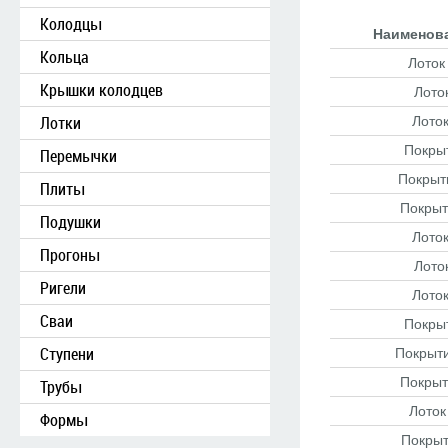
Колодцы
Наименова
Кольца
Лоток
Крышки колодцев
Лото
Лотки
Лоток
Покры
Перемычки
Покрыт
Плиты
Покрыт
Подушки
Лоток
Прогоны
Лото
Ригели
Лоток
Сваи
Покры
Ступени
Покрыти
Покрыт
Трубы
Лоток
Формы
Покрыт