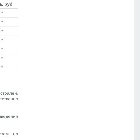
а, руб
*
*
*
*
*
*
*
стралей.
ественно
зведения
стем на