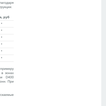
лагодаря
трукции.
а, руб
*
*
*
*
*
*
 примеру
 в зонах
рии D400
онн. При
ускаемые