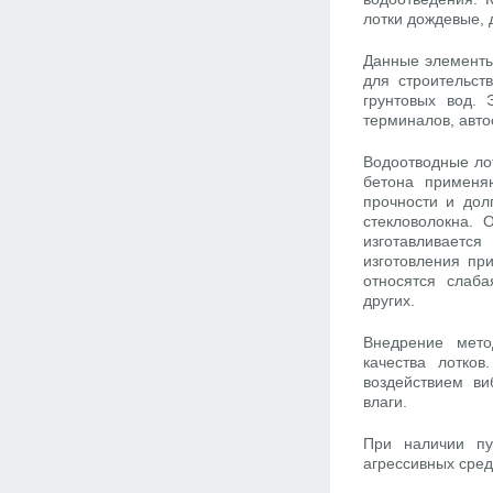
лотки дождевые, 
Данные элементы
для строительст
грунтовых вод.
терминалов, авто
Водоотводные ло
бетона применя
прочности и дол
стекловолокна. 
изготавливается
изготовления пр
относятся слаба
других.
Внедрение мето
качества лотко
воздействием ви
влаги.
При наличии пу
агрессивных сред