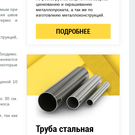
цинкованию и окрашиванию
емым при
металлопроката, а так же по
ния швов
изготовлеию металлоконструкций.
термо и
ПОДРОБНЕЕ
трукций,
.
бходимо.
еняются
екоторые
щиной 10
о 30 см.
коса.
 так как
Труба стальная