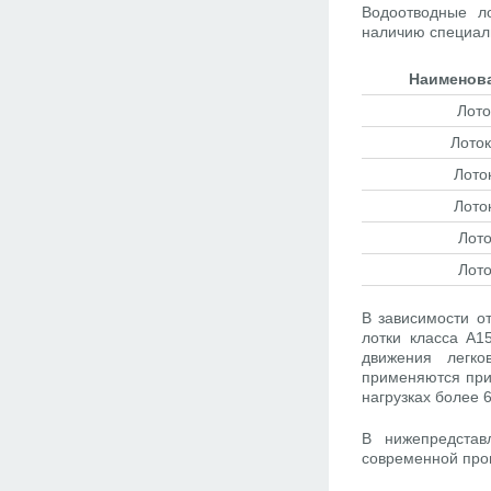
Водоотводные ло
наличию специаль
Наименова
Лото
Лоток
Лото
Лото
Лото
Лото
В зависимости о
лотки класса А1
движения легко
применяются при 
нагрузках более 
В нижепредстав
современной пр