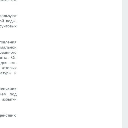
пользуют
ой воды,
рунтовых
товления
имальной
ованного
анта. Он
 для его
 которых
ратуры и
еличения
ием под
 избытки
действию