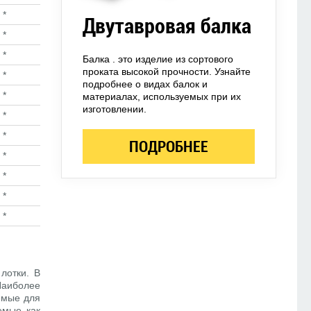
*
Двутавровая балка
*
*
Балка . это изделие из сортового
проката высокой прочности. Узнайте
*
подробнее о видах балок и
*
материалах, используемых при их
изготовлении.
*
*
ПОДРОБНЕЕ
*
*
*
*
лотки. В
 Наиболее
емые для
емые как