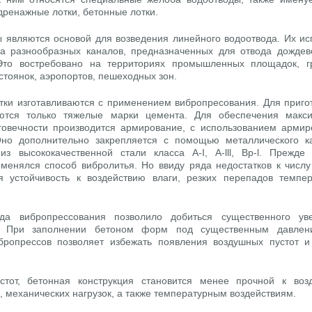
дренажные лотки, бетонные лотки.
 являются основой для возведения линейного водоотвода. Их ис
ва разнообразных каналов, предназначенных для отвода дождев
 Это востребовано на территориях промышленных площадок, г
стоянок, аэропортов, пешеходных зон.
тки изготавливаются с применением вибропресования. Для приго
ются только тяжелые марки цемента. Для обеспечения макс
говечности производится армирование, с использованием армир
Оно дополнительно закрепляется с помощью металлического к
 из высококачественной стали класса A-I, A-lll, Bp-l. Прежде
именялся способ вибролитья. Но ввиду ряда недостатков к числу
я устойчивость к воздействию влаги, резких перепадов темпе
да вибропрессования позволило добиться существенного ув
в. При заполнении бетоном форм под существенным давлен
бропрессов позволяет избежать появления воздушных пустот и
стот, бетонная конструкция становится менее прочной к воз
, механических нагрузок, а также температурным воздействиям.