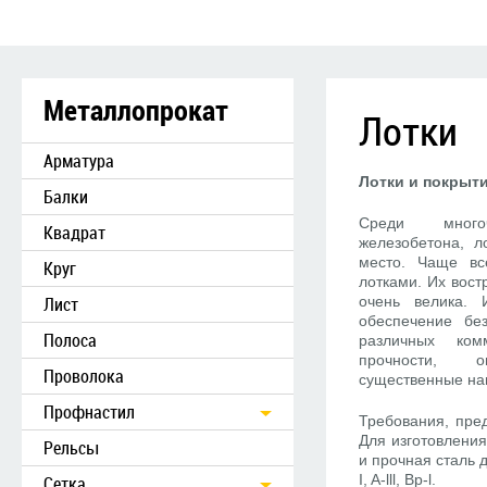
Металлопрокат
Лотки
Арматура
Лотки и покрыт
Балки
Среди много
Квадрат
железобетона, л
место. Чаще вс
Круг
лотками. Их вост
Лист
очень велика. 
обеспечение бе
Полоса
различных ком
прочности, 
Проволока
существенные наг
Профнастил
Требования, пре
Для изготовления
Рельсы
и прочная сталь 
I, A-lll, Bp-l.
Сетка